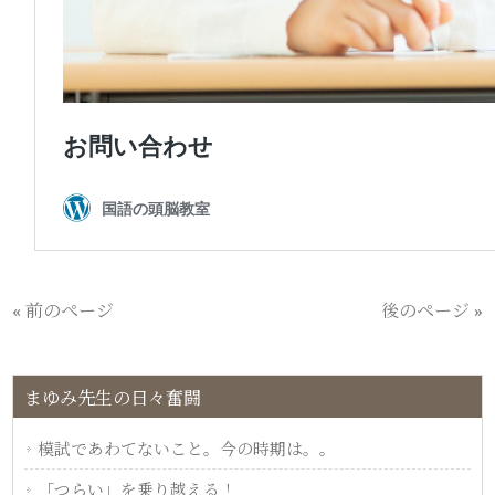
« 前のページ
後のページ »
まゆみ先生の日々奮闘
模試であわてないこと。今の時期は。。
「つらい」を乗り越える！