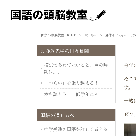
国語の頭脳教室 HOME
>
お知らせ
>
夏休み（7月20日
まゆみ先生の日々奮闘
模試であわてないこと。今の時
今年
期は。。
そこ
「つらい」を乗り越える！
す。
本を読もう！ 低学年こそ。
一緒
ぜひ
国語の道しるべ
中学受験の国語を詳しく考える