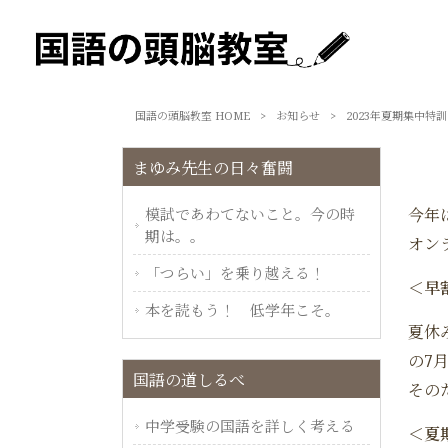
国語の頭脳教室 HOME
>
お知らせ
>
2023年夏期集中特
まゆみ先生の日々奮闘
模試であわてないこと。今の時
今年
期は。。
オン
「つらい」を乗り越える！
＜早
本を読もう！ 低学年こそ。
夏休
の7
国語の道しるべ
その
中学受験の国語を詳しく考える
＜夏