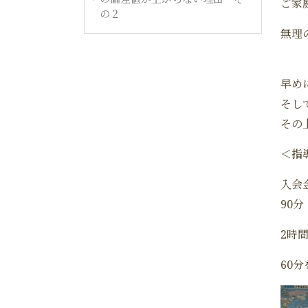
ご家
の２
無理
早め
そし
その
＜指
入会
90
2時
60