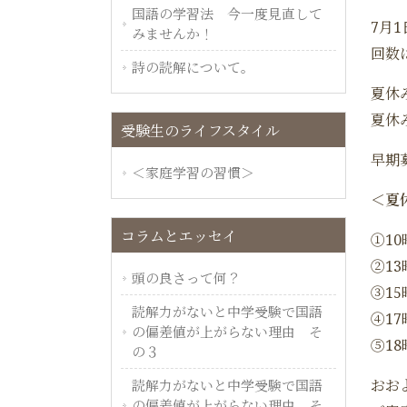
国語の学習法 今一度見直して
7月
みませんか！
回数
詩の読解について。
夏休
夏休
受験生のライフスタイル
早期
＜家庭学習の習慣＞
＜夏
コラムとエッセイ
①10
②13
頭の良さって何？
③15
読解力がないと中学受験で国語
④17
の偏差値が上がらない理由 そ
⑤18
の３
おお
読解力がないと中学受験で国語
の偏差値が上がらない理由 そ