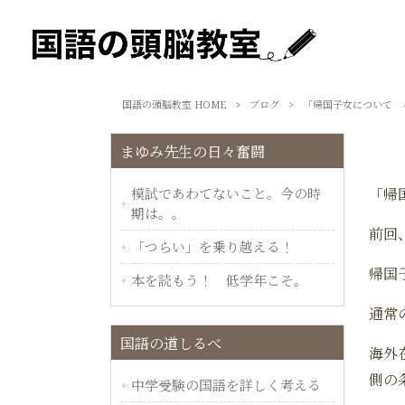
国語の頭脳教室 HOME
>
ブログ
>
「帰国子女について 
まゆみ先生の日々奮闘
模試であわてないこと。今の時
「帰
期は。。
前回
「つらい」を乗り越える！
帰国
本を読もう！ 低学年こそ。
通常
国語の道しるべ
海外
側の
中学受験の国語を詳しく考える