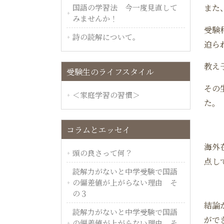
国語の学習法 今一度見直して
また
みませんか！
受験
詩の読解について。
迫ら
教え
受験生のライフスタイル
その
＜家庭学習の習慣＞
た。
コラムとエッセイ
海外
頭の良さって何？
点し
読解力がないと中学受験で国語
の偏差値が上がらない理由 そ
の３
結論
読解力がないと中学受験で国語
がで
の偏差値が上がらない理由 そ