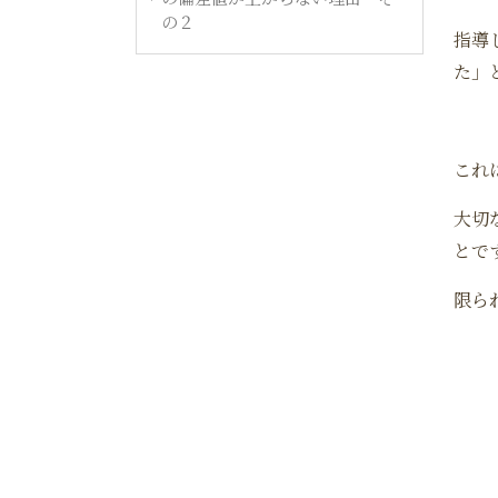
の２
指導
た」
これ
大切
とで
限ら