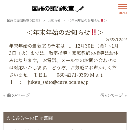
MENU
国語の頭脳教室 HOME
>
お知らせ
>
＜年末年始のお知らせ
＞
＜年末年始のお知らせ
＞
2022/12/24
年末年始の当教室の予定は。。 12月30日（金）~1月
3日（火）までは、教室指導・家庭教師の指導はお休
みになります。 お電話、メールでのお問い合わせに
は対応いたします。 どうぞ、お気軽にお声かけくだ
さいませ。 ＴＥＬ： 080-4171-0369 Ｍａｉ
ｌ ： juken_saito@cure.ocn.ne.jp
« 前のページ
後のページ »
まゆみ先生の日々奮闘